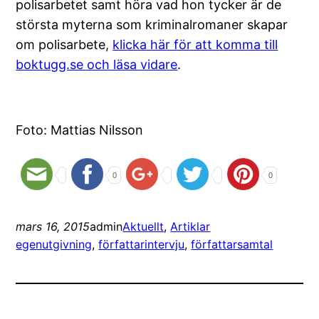
polisarbetet samt höra vad hon tycker är de
största myterna som kriminalromaner skapar
om polisarbete,
klicka här för att komma till
boktugg.se och läsa vidare
.
Foto: Mattias Nilsson
0
0
mars 16, 2015
admin
Aktuellt
, 
Artiklar
egenutgivning
, 
författarintervju
, 
författarsamtal