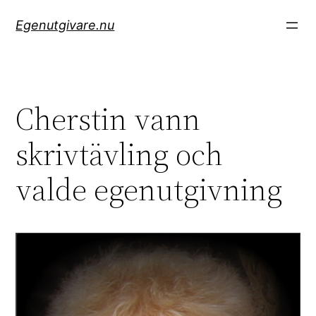
Hoppa
Egenutgivare.nu
till
innehåll
Cherstin vann
skrivtävling och
valde egenutgivning