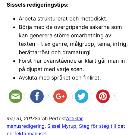
Sissels redigeringstips:
Arbeta strukturerat och metodiskt.
Börja med de övergripande sakerna som
kan generera större omarbetning av
texten – t ex genre, målgrupp, tema, intrig,
berättarröst och dramaturgi.
Först när ovanstående är klart går man in
på djupet med varje scen.
Avsluta med språket och finliret.
0
0
maj 31, 2017
Sarah Perfekt
Artiklar
manusredigering
, 
Sissel Myrup
, 
Steg för steg till det
perfekta manuset