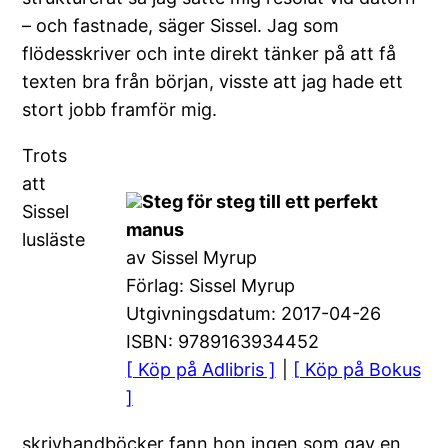
– och fastnade, säger Sissel. Jag som
flödesskriver och inte direkt tänker på att få
texten bra från början, visste att jag hade ett
stort jobb framför mig.
Trots
att
Steg för steg till ett perfekt
Sissel
manus
lusläste
av Sissel Myrup
Förlag: Sissel Myrup
Utgivningsdatum: 2017-04-26
ISBN: 9789163934452
[ Köp på Adlibris ]
|
[ Köp på Bokus
]
skrivhandböcker fann hon ingen som gav en