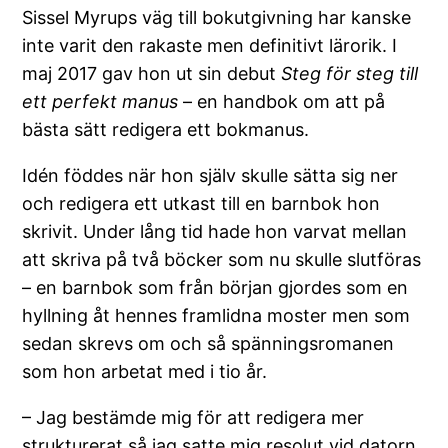
Sissel Myrups väg till bokutgivning har kanske
inte varit den rakaste men definitivt lärorik. I
maj 2017 gav hon ut sin debut
Steg för steg till
ett perfekt manus
– en handbok om att på
bästa sätt redigera ett bokmanus.
Idén föddes när hon själv skulle sätta sig ner
och redigera ett utkast till en barnbok hon
skrivit. Under lång tid hade hon varvat mellan
att skriva på två böcker som nu skulle slutföras
– en barnbok som från början gjordes som en
hyllning åt hennes framlidna moster men som
sedan skrevs om och så spänningsromanen
som hon arbetat med i tio år.
– Jag bestämde mig för att redigera mer
strukturerat så jag satte mig resolut vid datorn