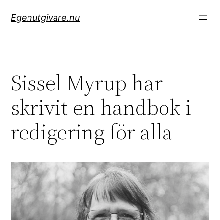
Hoppa
Egenutgivare.nu
till
innehåll
Sissel Myrup har
skrivit en handbok i
redigering för alla