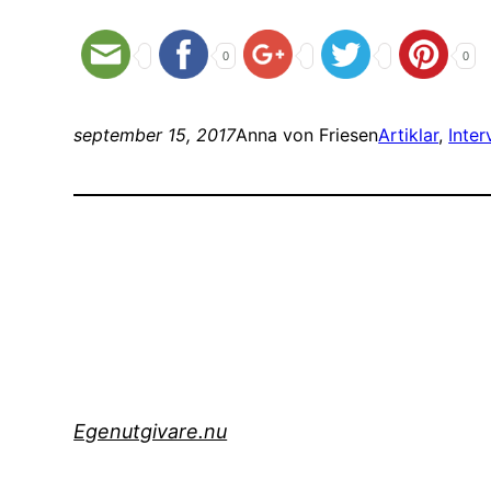
0
0
september 15, 2017
Anna von Friesen
Artiklar
, 
Inter
Egenutgivare.nu