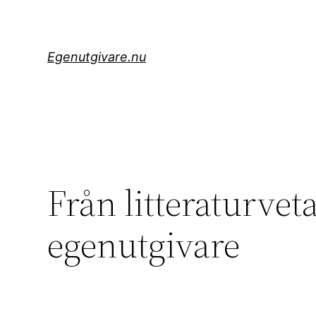
Hoppa
till
innehåll
Egenutgivare.nu
Från litteraturveta
egenutgivare