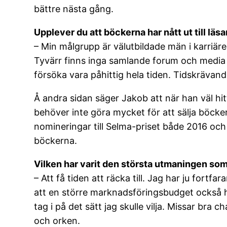
bättre nästa gång.
Upplever du att böckerna har nått ut till läs
– Min målgrupp är välutbildade män i karriär
Tyvärr finns inga samlande forum och media 
försöka vara påhittig hela tiden. Tidskrävand
Å andra sidan säger Jakob att när han väl hi
behöver inte göra mycket för att sälja böcker
nomineringar till Selma-priset både 2016 oc
böckerna.
Vilken har varit den största utmaningen so
– Att få tiden att räcka till. Jag har ju fortf
att en större marknadsföringsbudget också had
tag i på det sätt jag skulle vilja. Missar bra 
och orken.