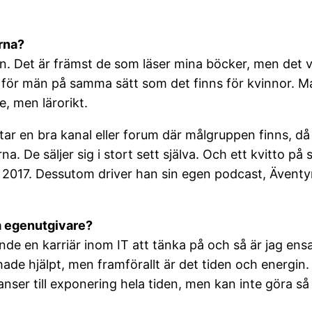
arna?
en. Det är främst de som läser mina böcker, men det v
för män på samma sätt som det finns för kvinnor. M
e, men lärorikt.
ttar en bra kanal eller forum där målgruppen finns, d
na. De säljer sig i stort sett själva. Och ett kvitto 
h 2017. Dessutom driver han sin egen podcast, Äventy
m egenutgivare?
arande en karriär inom IT att tänka på och så är jag en
e hjälpt, men framförallt är det tiden och energin. D
chanser till exponering hela tiden, men kan inte göra s