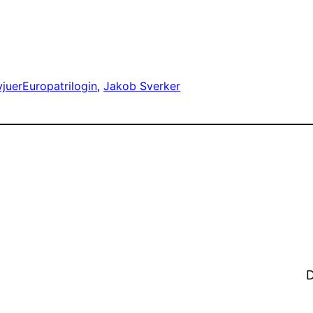
vjuer
Europatrilogin
, 
Jakob Sverker