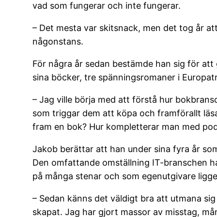
vad som fungerar och inte fungerar.
– Det mesta var skitsnack, men det tog år at
någonstans.
För några år sedan bestämde han sig för att g
sina böcker, tre spänningsromaner i Europatr
– Jag ville börja med att förstå hur bokbrans
som triggar dem att köpa och framförallt läsa
fram en bok? Hur kompletterar man med podd,
Jakob berättar att han under sina fyra år so
Den omfattande omställning IT-branschen har
på många stenar och som egenutgivare ligg
– Sedan känns det väldigt bra att utmana sig 
skapat. Jag har gjort massor av misstag, må