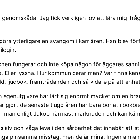
t genomskåda. Jag fick verkligen lov att lära mig ifr
öra ytterligare en svängom i karriären. Han blev förf
ilogin.
chen fungerar och inte köpa någon förläggares sanning
. Eller lyssna. Hur kommunicerar man? Var finns kanale
 ljudbok, framträdanden och så vidare på ett enhetl
m egenutgivare har lärt sig enormt mycket om en bran
 gjort de senaste tjugo åren har bara börjat i bokb
er man enligt Jakob närmast marknaden och kan kän
själv och våga leva i den sårbarhet det innebär att s
nga pinsamma misstag, men de är mina. Ingen annans.