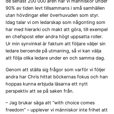
de senast 200 000 åren har vi människor under
90% av tiden levt tillsammans i små samhällen
utan hövdingar eller överhuvuden som styr.
Idag talar vi om ledarskap som någonting som
har med hierarki och makt att göra, till exempel
en chefspost eller andra högt uppsatta roller.
Ur min synvinkel är faktum att följare väljer sin
ledare beroende på utmaning, så vi kan välja
att följa olika ledare under en och samma dag.
Genom att ställa sig frågor som varför vi följer
andra har Chris hittat böckernas fokus och han
hoppas kunna erbjuda läsarna ett nytt
perspektiv att se på saken från.
– Jag brukar säga att “with choice comes
freedom” – upplever vi människor inte frihet att