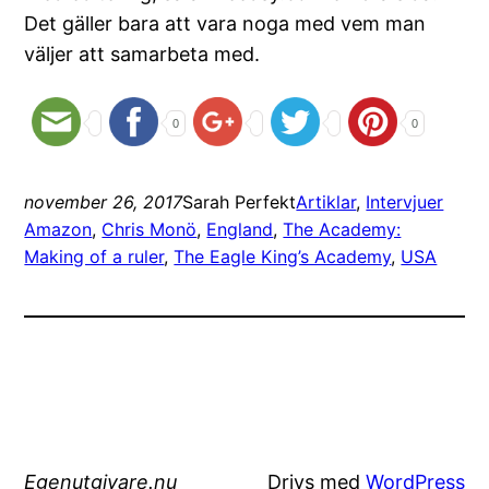
Det gäller bara att vara noga med vem man
väljer att samarbeta med.
0
0
november 26, 2017
Sarah Perfekt
Artiklar
, 
Intervjuer
Amazon
, 
Chris Monö
, 
England
, 
The Academy:
Making of a ruler
, 
The Eagle King’s Academy
, 
USA
Egenutgivare.nu
Drivs med
WordPress