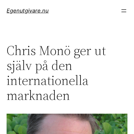
Hoppa
Egenutgivare.nu
till
innehåll
Chris Monö ger ut
själv på den
internationella
marknaden