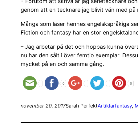
⁃ Förutom att skriva är jag serietecknare oc
genom att en tecknare jag blivit vän med på 
Många som läser hennes engelskspråkiga ser
Fiction och fantasy har en stor engelsktalan
– Jag arbetar på det och hoppas kunna övers
nu har den sålt i över femtio exemplar. Dess
mycket på en och samma gång.
0
0
november 20, 2017
Sarah Perfekt
Artiklar
fantasy
, 
M