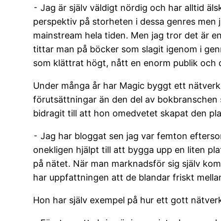
⁃ Jag är själv väldigt nördig och har alltid ä
perspektiv på storheten i dessa genres men j
mainstream hela tiden. Men jag tror det är e
tittar man på böcker som slagit igenom i gen
som klättrat högt, nått en enorm publik och 
Under många år har Magic byggt ett nätverk p
förutsättningar än den del av bokbranschen s
bidragit till att hon omedvetet skapat den pl
⁃ Jag har bloggat sen jag var femton efters
onekligen hjälpt till att bygga upp en liten 
på nätet. När man marknadsför sig själv ko
har uppfattningen att de blandar friskt mellan
Hon har själv exempel på hur ett gott nätve