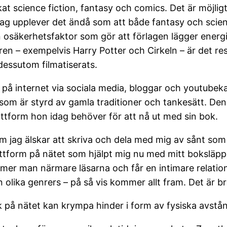
lskat science fiction, fantasy och comics. Det är möjlig
ag upplever det ändå som att både fantasy och science
n osäkerhetsfaktor som gör att förlagen lägger energi
ren – exempelvis Harry Potter och Cirkeln – är det r
dessutom filmatiserats.
å internet via sociala media, bloggar och youtubeka
om är styrd av gamla traditioner och tankesätt. Den 
attform hon idag behöver för att nå ut med sin bok.
om jag älskar att skriva och dela med mig av sånt so
plattform på nätet som hjälpt mig nu med mitt boksläp
mmer man närmare läsarna och får en intimare relati
 olika genrers – på så vis kommer allt fram. Det är br
rk på nätet kan krympa hinder i form av fysiska avst