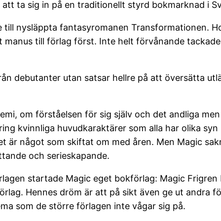
t ta sig in på en traditionellt styrd bokmarknad i Sv
e till nysläppta fantasyromanen Transformationen. Hon
manus till förlag först. Inte helt förvånande tackade de
y från debutanter utan satsar hellre på att översätta ut
mi, om förståelsen för sig själv och det andliga men
kring kvinnliga huvudkaraktärer som alla har olika syn
t är något som skiftat om med åren. Men Magic sakna
fattande och serieskapande.
förlagen startade Magic eget bokförlag: Magic Frigr
 förlag. Hennes dröm är att på sikt även ge ut andra f
ma som de större förlagen inte vågar sig på.