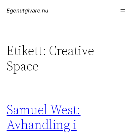
Hoppa
Egenutgivare.nu
till
innehåll
Etikett:
Creative
Space
Samuel West:
Avhandling i