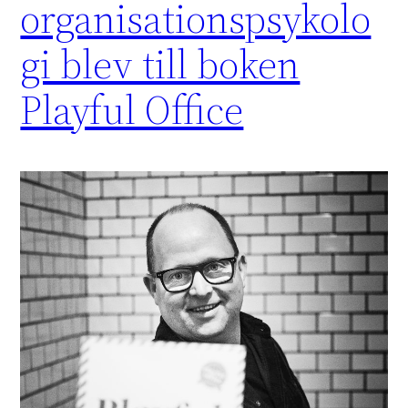
organisationspsykolo
gi blev till boken
Playful Office