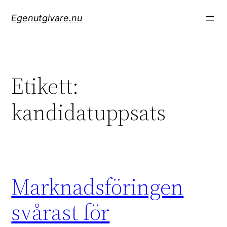
Hoppa
Egenutgivare.nu
till
innehåll
Etikett:
kandidatuppsats
Marknadsföringen
svårast för