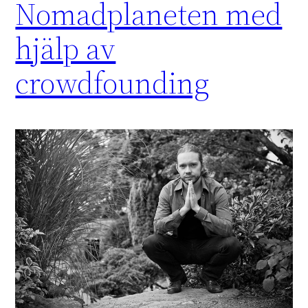
Nomadplaneten med
hjälp av
crowdfounding