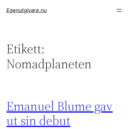
Hoppa
Egenutgivare.nu
till
innehåll
Etikett:
Nomadplaneten
Emanuel Blume gav
ut sin debut