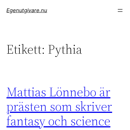
Hoppa
Egenutgivare.nu
till
innehåll
Etikett:
Pythia
Mattias Lönnebo är
prästen som skriver
fantasy och science