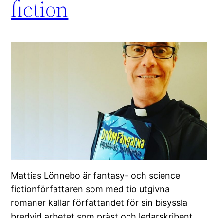
fiction
Mattias Lönnebo är fantasy- och science
fictionförfattaren som med tio utgivna
romaner kallar författandet för sin bisyssla
bredvid arbetet som präst och ledarskribent.