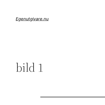
Hoppa
till
innehåll
Egenutgivare.nu
bild 1