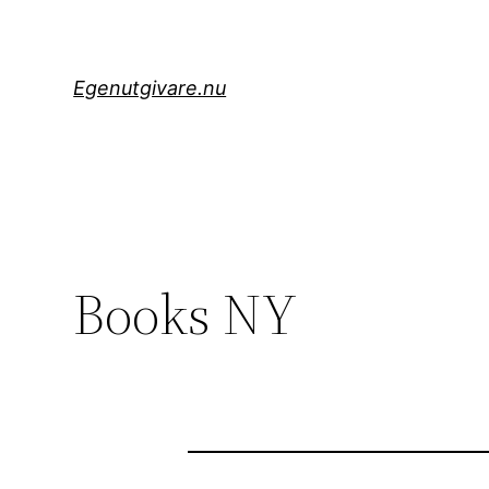
Hoppa
till
innehåll
Egenutgivare.nu
Books NY