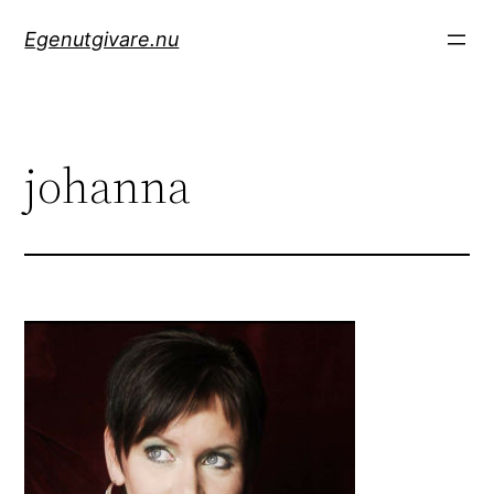
Hoppa
Egenutgivare.nu
till
innehåll
johanna