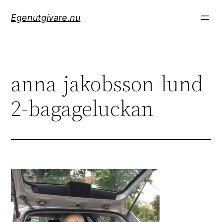
Hoppa
Egenutgivare.nu
till
innehåll
anna-jakobsson-lund-
2-bagageluckan