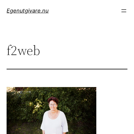
Hoppa
Egenutgivare.nu
till
innehåll
f2web