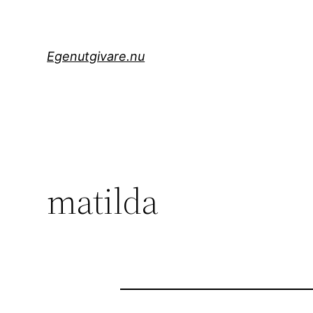
Hoppa
till
innehåll
Egenutgivare.nu
matilda