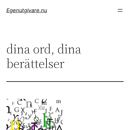
Hoppa
Egenutgivare.nu
till
innehåll
dina ord, dina
berättelser