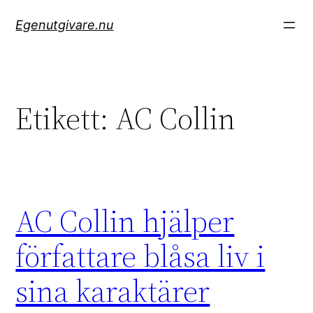
Hoppa
Egenutgivare.nu
till
innehåll
Etikett:
AC Collin
AC Collin hjälper
författare blåsa liv i
sina karaktärer