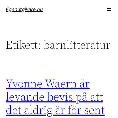
Hoppa
Egenutgivare.nu
till
innehåll
Etikett:
barnlitteratur
Yvonne Waern är
levande bevis på att
det aldrig är för sent