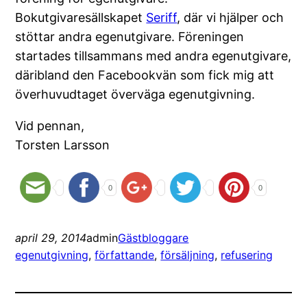
Bokutgivaresällskapet
Seriff
, där vi hjälper och
stöttar andra egenutgivare. Föreningen
startades tillsammans med andra egenutgivare,
däribland den Facebookvän som fick mig att
överhuvudtaget överväga egenutgivning.
Vid pennan,
Torsten Larsson
0
0
april 29, 2014
admin
Gästbloggare
egenutgivning
, 
författande
, 
försäljning
, 
refusering