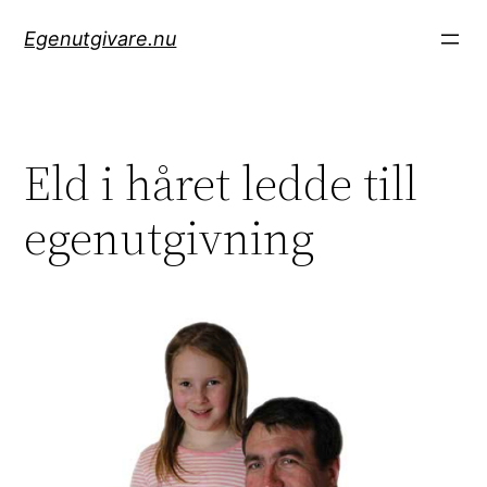
Hoppa
Egenutgivare.nu
till
innehåll
Eld i håret ledde till
egenutgivning