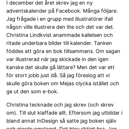
I december det året skrev jag en ny
adventskalender på Facebook. Många följare.
Jag frågade i en grupp med illustratörer ifall
någon ville illustrera den lite och det var det.
Christina Lindkvist anammade kallelsen och
ritade underbara bilder till kalender. Tanken
föddes att göra en bok tillsammans. Om sagan
var illustrerad när jag skickade in den igen
kanske det skulle gå lättare? Men det var ett
för stort jobb just då. Så jag föreslog att vi
skulle göra boken om Mejas olycka istället och
ge ut den som e-bok.
Christina tecknade och jag skrev (och skrev
om). Till slut klaffade allt. Eftersom jag utbildar i
bland annat InDesign så satte jag boken själv
och gjorde omslaget. Det blev riktigt bra. Jag