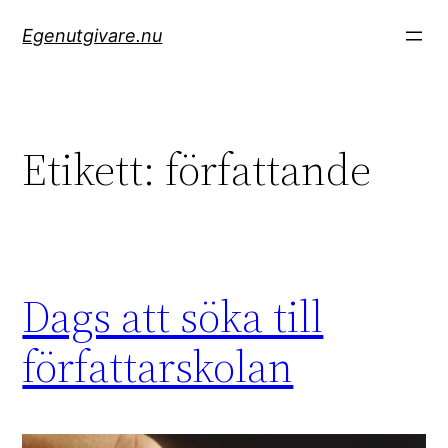
Hoppa
Egenutgivare.nu
till
innehåll
Etikett:
författande
Dags att söka till
författarskolan