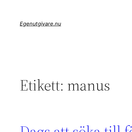
Hoppa
till
innehåll
Egenutgivare.nu
Etikett:
manus
Dags att söka till 